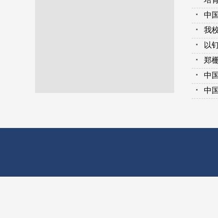
中
我
以钉
郑
中
中