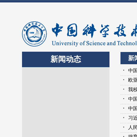
新
新闻动态
中
欧
我
中
中国
习
人
​