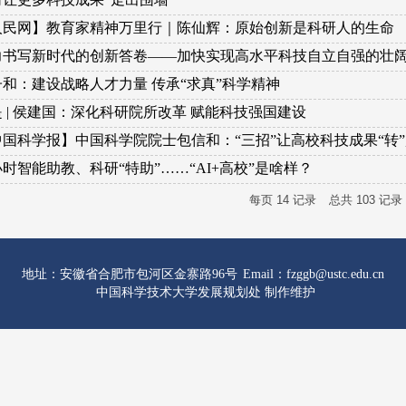
人民网】教育家精神万里行｜陈仙辉：原始创新是科研人的生命
力书写新时代的创新答卷——加快实现高水平科技自立自强的壮
子和：建设战略人才力量 传承“求真”科学精神
 | 侯建国：深化科研院所改革 赋能科技强国建设
中国科学报】中国科学院院士包信和：“三招”让高校科技成果“转
小时智能助教、科研“特助”……“AI+高校”是啥样？
每页
14
记录
总共
103
记录
地址：安徽省合肥市包河区金寨路96号
Email：fzggb@ustc.edu.cn
中国科学技术大学发展规划处 制作维护