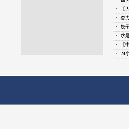
【
奋
饶
求是
【
24