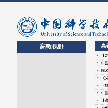
高
高教视野
【
中国
同
《
《
中
【
如