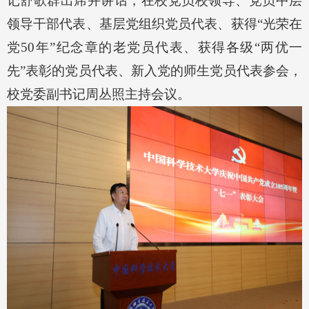
记舒歌群出席并讲话，在校党员校领导、党员中层
领导干部代表、基层党组织党员代表、获得
“
光荣在
党
50
年
”
纪念章的老党员代表、获得各级
“
两优一
先
”
表彰的党员代表、新入党的师生党员代表参会，
校党委副书记周丛照主持会议。